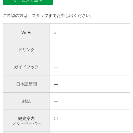
サービスと設備
ご希望の方は、スタッフまでお申し出ください。
Wi-Fi
○
ドリンク
―
ガイドブック
―
日本語新聞
―
雑誌
―
観光案内
〇
フリーペーパー